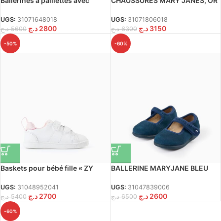
Ballerines à paillettes avec
CHAUSSURES MARY JANES, OR
nœud pour bébé fille, doré
UGS:
31071648018
UGS:
31071806018
د.ج
2800
د.ج
3150
د.ج
5600
د.ج
6300
-50%
-60%
Baskets pour bébé fille « ZY
BALLERINE MARYJANE BLEU
1996 », blanc/rose
FONCÉ 20
UGS:
31048952041
UGS:
31047839006
د.ج
2700
د.ج
2600
د.ج
5400
د.ج
6500
-60%