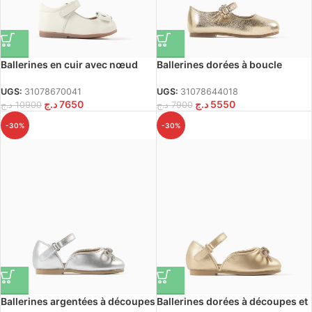
Ballerines en cuir avec nœud
Ballerines dorées à boucle
décoratif pour bébés filles,
ornée de pierres pour bébés fille
blanches
UGS:
31078670041
UGS:
31078644018
د.ج
7650
د.ج
5550
د.ج
10900
د.ج
7900
-30%
-30%
Ballerines argentées à découpes
Ballerines dorées à découpes et