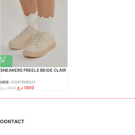
SNEAKERS FREELS BEIGE CLAIR
20
UGS:
31047689021
د.ج
1850
د.ج
4650
CONTACT