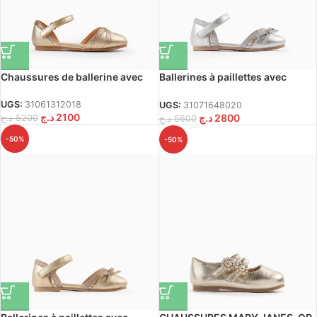
Chaussures de ballerine avec
Ballerines à paillettes avec
paillettes pour bébé, or
nœud pour bébé fille, argent
UGS:
31061312018
UGS:
31071648020
د.ج
2100
د.ج
2800
د.ج
5200
د.ج
5600
-50%
-50%