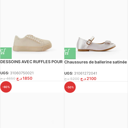
DESSOINS AVEC RUFFLES POUR
Chaussures de ballerine satinée
LES BÉGES GIRLES, BEIGE
avec arc pour les bébés filles,
blanc
UGS:
31060750021
UGS:
31061272041
د.ج
1850
د.ج
2100
د.ج
4650
د.ج
5200
-60%
-50%