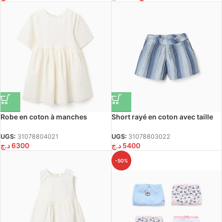
Robe en coton à manches
Short rayé en coton avec taille
courtes avec broderie anglaise
élastique pour filles, bleu
pour fille, beige clair
UGS:
31078804021
UGS:
31078803022
د.ج
6300
د.ج
5400
-50%