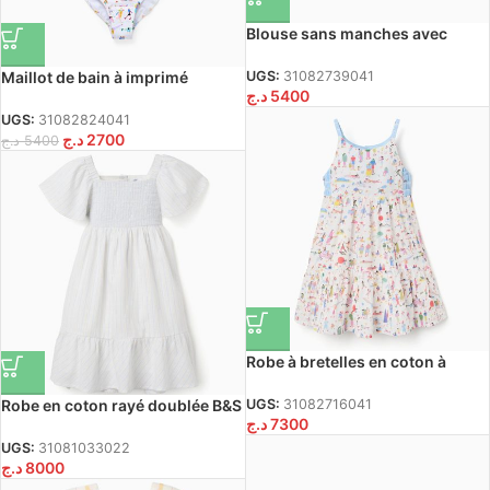
Blouse sans manches avec
imprimé Carolina Celas x Zippy
pour fille, blanc
Maillot de bain à imprimé
UGS:
31082739041
د.ج
5400
Carolina Celas x Zippy pour fille,
blanc
UGS:
31082824041
د.ج
2700
د.ج
5400
Robe à bretelles en coton à
imprimé Carolina Celas x Zippy
pour fille, blanc
Robe en coton rayé doublée B&S
UGS:
31082716041
د.ج
7300
pour filles, blanc/jaune/bleu
UGS:
31081033022
د.ج
8000