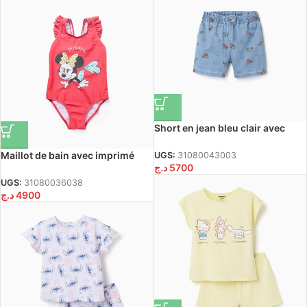
Short en jean bleu clair avec
motif Minnie et taille élastiquée
pour fille
Maillot de bain avec imprimé
UGS:
31080043003
د.ج
5700
Minnie et volants pour fille,
corail
UGS:
31080036038
د.ج
4900