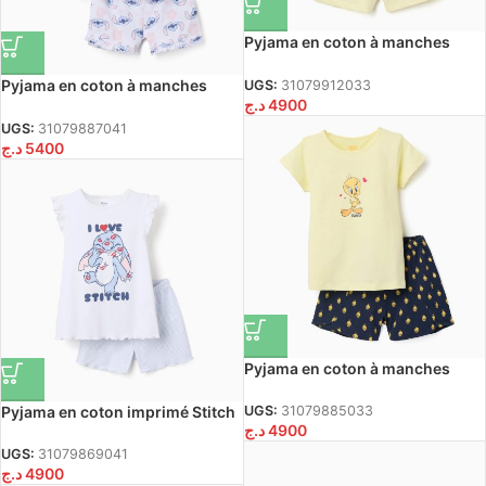
Pyjama en coton à manches
courtes avec imprimé Hello Kitty
pour filles, jaune clair
Pyjama en coton à manches
UGS:
31079912033
د.ج
4900
courtes avec motif Stitch pour
filles, blanc
UGS:
31079887041
د.ج
5400
Pyjama en coton à manches
courtes avec imprimé Tweety
pour filles, jaune/bleu
Pyjama en coton imprimé Stitch
UGS:
31079885033
د.ج
4900
pour filles, blanc/bleu
UGS:
31079869041
د.ج
4900