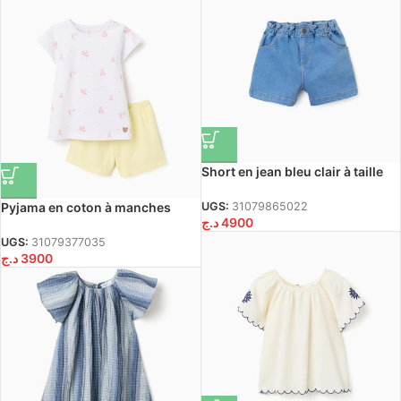
Short en jean bleu clair à taille
haute et poches pour fille
Pyjama en coton à manches
UGS:
31079865022
د.ج
4900
courtes avec motif pour filles,
blanc/jaune
UGS:
31079377035
د.ج
3900