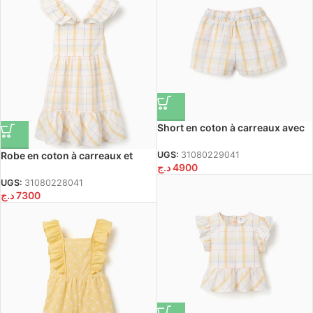
Short en coton à carreaux avec
cordon de serrage B&S pour
filles, blanc/jaune/bleu/rouge
Robe en coton à carreaux et
UGS:
31080229041
د.ج
4900
volants B&S pour filles,
blanc/jaune/bleu/rouge
UGS:
31080228041
د.ج
7300