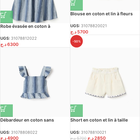
Blouse en coton et lin à fleurs
pour filles, beige clair/bleu
Robe évasée en coton à
UGS:
31078820021
د.ج
5700
manches papillon pour fille,
bleu
UGS:
31078812022
-50%
د.ج
6300
Débardeur en coton sans
Short en coton et lin à taille
manches à rayures et volants
haute pour fille, beige clair
pour filles, bleu
UGS:
31078808022
UGS:
31078810021
د.ج
4900
د.ج
2850
د.ج
5700