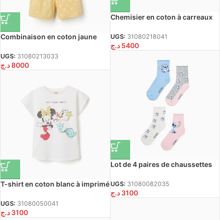
Chemisier en coton à carreaux
et volants B&S pour filles,
blanc/jaune/bleu/rouge
Combinaison en coton jaune
UGS:
31080218041
د.ج
5400
avec broderies et volants B&S
pour filles
UGS:
31080213033
د.ج
8000
Lot de 4 paires de chaussettes
Stitch pour filles,
bleu/gris/blanc/rose
T-shirt en coton blanc à imprimé
UGS:
31080082035
د.ج
3100
Minnie et Daisy pour filles
UGS:
31080050041
د.ج
3100