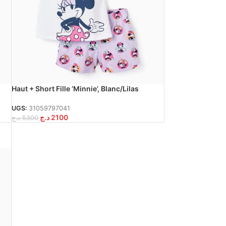
Haut + Short Fille ‘Minnie’, Blanc/Lilas
UGS:
31059797041
د.ج
2100
د.ج
5300