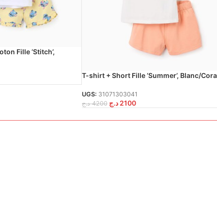
ton Fille ‘Stitch’,
T-shirt + Short Fille ‘Summer’, Blanc/Cora
UGS:
31071303041
د.ج
2100
د.ج
4200