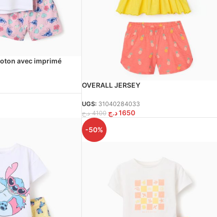
 coton avec imprimé
anc/rose
OVERALL JERSEY
UGS:
31040284033
د.ج
1650
د.ج
4100
-50%