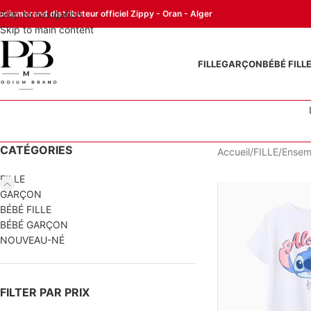
odiumbrand distributeur officiel Zippy - Oran - Alger
Skip to navigation
Skip to main content
FILLE
GARÇON
BÉBÉ FILL
CATÉGORIES
Accueil
FILLE
Ensem
FILLE
GARÇON
BÉBÉ FILLE
BÉBÉ GARÇON
NOUVEAU-NÉ
FILTER PAR PRIX