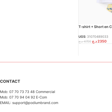
T-shirt + Short en Co
Blanc/Jaune
UGS:
31070489033
د.ج
2350
د.ج
4700
CONTACT
Mob: 07 70 73 73 48 Commercial
Mob: 07 70 94 04 92 E-Com
EMAIL: support@podiumbrand.com