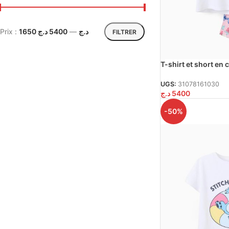
Prix :
5400 د.ج
—
1650 د.ج
FILTRER
T-shirt et short en
Stitch pour fille, bl
UGS:
31078161030
د.ج
5400
-50%