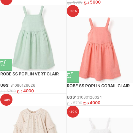
د.ج
5600
د.ج
8000
-30%
ROBE SS POPLIN VERT CLAIR
ROBE SS POPLIN CORAIL CLAIR
UGS:
31080126026
د.ج
4000
د.ج
5700
UGS:
31080126024
-30%
د.ج
4000
د.ج
5700
-30%