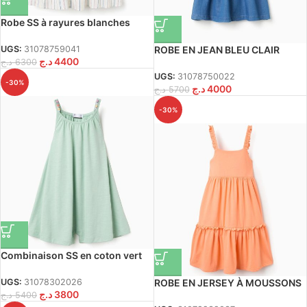
Robe SS à rayures blanches
ROBE EN JEAN BLEU CLAIR
UGS:
31078759041
د.ج
4400
د.ج
6300
UGS:
31078750022
-30%
د.ج
4000
د.ج
5700
-30%
Combinaison SS en coton vert
clair
ROBE EN JERSEY À MOUSSONS
UGS:
31078302026
د.ج
3800
ORANGE
د.ج
5400