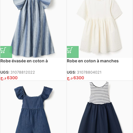
Robe évasée en coton à
Robe en coton à manches
manches papillon pour fille,
courtes avec broderie anglaise
bleu
pour fille, beige clair
UGS:
31078812022
UGS:
31078804021
د.ج
6300
د.ج
6300