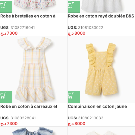
Robe à bretelles en coton à
Robe en coton rayé doublée B&S
imprimé Carolina Celas x Zippy
pour filles, blanc/jaune/bleu
pour fille, blanc
UGS:
31082716041
UGS:
31081033022
د.ج
7300
د.ج
8000
Robe en coton à carreaux et
Combinaison en coton jaune
volants B&S pour filles,
avec broderies et volants B&S
blanc/jaune/bleu/rouge
pour filles
UGS:
31080228041
UGS:
31080213033
د.ج
7300
د.ج
8000