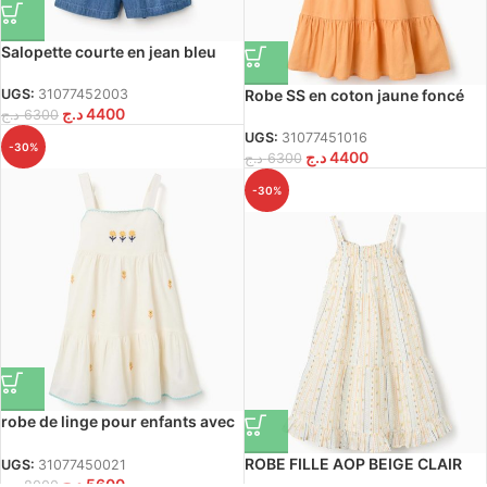
Salopette courte en jean bleu
Robe SS en coton jaune foncé
UGS:
31077452003
د.ج
4400
د.ج
6300
UGS:
31077451016
-30%
د.ج
4400
د.ج
6300
-30%
robe de linge pour enfants avec
broderie beige clair
ROBE FILLE AOP BEIGE CLAIR
UGS:
31077450021
د.ج
5600
د.ج
8000