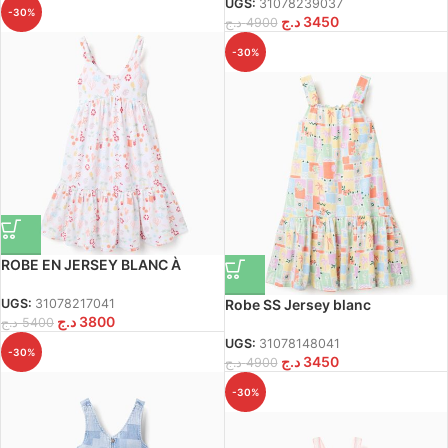
UGS:
31078239037
-30%
د.ج
3450
د.ج
4900
-30%
ROBE EN JERSEY BLANC À
MOUSSONS
Robe SS Jersey blanc
UGS:
31078217041
د.ج
3800
د.ج
5400
UGS:
31078148041
-30%
د.ج
3450
د.ج
4900
-30%