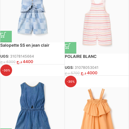
Salopette SS en jean clair
POLAIRE BLANC
UGS:
31078145664
د.ج
4400
د.ج
6300
UGS:
31078053041
-30%
د.ج
4000
د.ج
5700
-30%