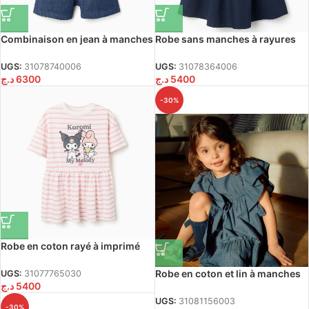
Combinaison en jean à manches
Robe sans manches à rayures
volantées pour filles, bleu foncé
en tissu double pour filles, bleu
foncé/blanc
UGS:
31078740006
UGS:
31078364006
د.ج
6300
د.ج
5400
-30%
Robe en coton rayé à imprimé
Kuromi pour filles, blanc/rose
Robe en coton et lin à manches
UGS:
31077765030
د.ج
5400
volantées You&Me pour filles,
bleue
UGS:
31081156003
-30%