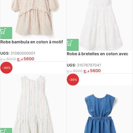
Robe bambula en coton à motif
floral B&S pour filles, beige/vert
Robe à bretelles en coton avec
UGS:
31080000001
د.ج
5600
broderie anglaise pour fille,
د.ج
8000
blanc
UGS:
31078797041
-30%
د.ج
5600
د.ج
8000
-30%