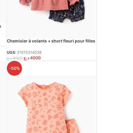
s
Chemisier à volants + short fleuri pour filles
‘B&S’, corail/bleu
UGS:
31075314038
د.ج
4000
د.ج
8000
-50%