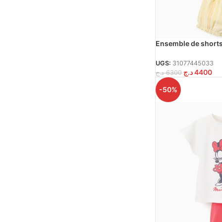
Ensemble de shorts 
pièces jaunes
UGS:
31077445033
د.ج
4400
د.ج
6300
-50%