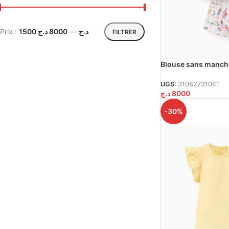
Prix :
8000 د.ج
—
1500 د.ج
FILTRER
Blouse sans manche
Celas x Zippy pour b
UGS:
31082731041
د.ج
8000
-30%