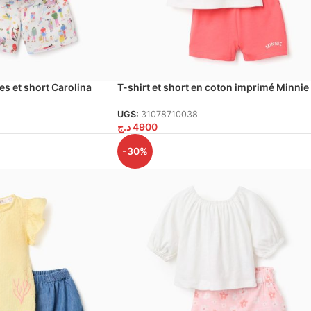
s et short Carolina
T-shirt et short en coton imprimé Minnie
ébé fille, blanc
pour bébé fille, blanc/rouge
UGS:
31078710038
د.ج
4900
-30%