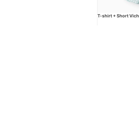
T-shirt + Short Vichy
Aqua/Blanc
UGS:
31072966022
د.ج
3150
د.ج
6300
-50%