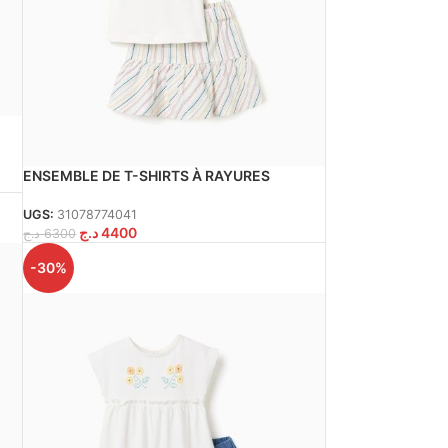
ENSEMBLE DE T-SHIRTS À RAYURES
BLANCHES
UGS:
31078774041
د.ج
4400
د.ج
6300
-30%