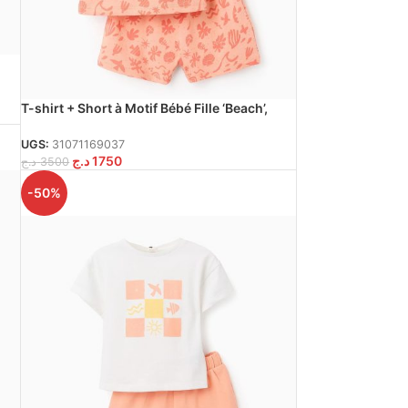
T-shirt + Short à Motif Bébé Fille ‘Beach’,
Corail
UGS:
31071169037
د.ج
1750
د.ج
3500
-50%