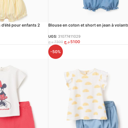
d’été pour enfants 2
Blouse en coton et short en jean à volant
pour bébé fille, orange/bleu
UGS:
31077411029
د.ج
5100
د.ج
7300
-50%