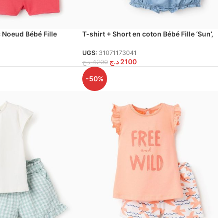
c Noeud Bébé Fille
T-shirt + Short en coton Bébé Fille ‘Sun’,
ge
Blanc/Bleu
UGS:
31071173041
د.ج
2100
د.ج
4200
-50%