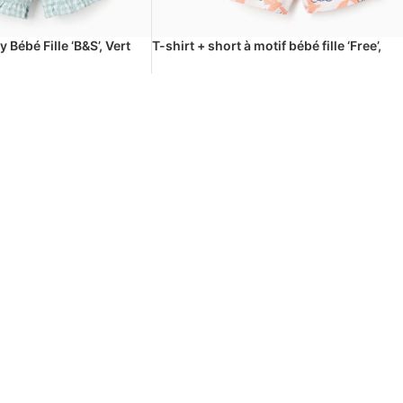
 Bébé Fille ‘B&S’, Vert
T-shirt + short à motif bébé fille ‘Free’,
corail/blanc
UGS:
31071672037
د.ج
1500
د.ج
3000
-50%