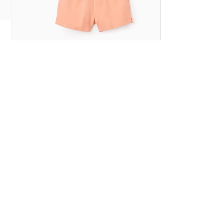
T-shirt + Short Bébé Fille ‘Summer’,
Blanc/Corail
UGS:
31071323041
د.ج
1750
د.ج
3500
-50%