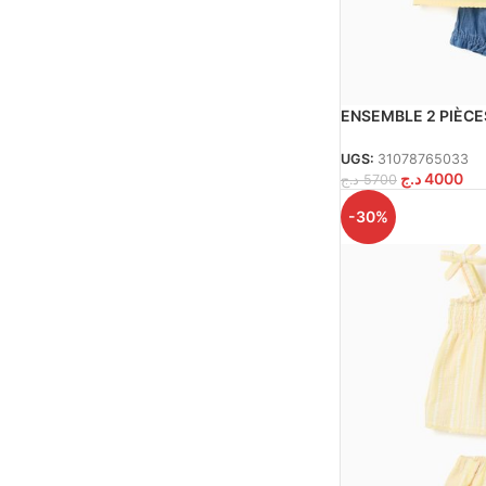
ENSEMBLE 2 PIÈCE
CLAIR
UGS:
31078765033
د.ج
4000
د.ج
5700
-30%