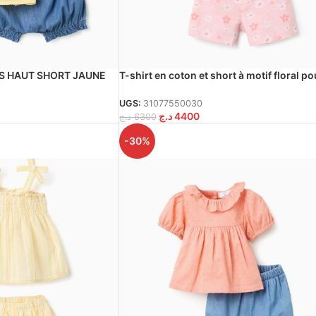
S HAUT SHORT JAUNE
T-shirt en coton et short à motif floral po
bébé fille, blanc/rose
UGS:
31077550030
د.ج
4400
د.ج
6300
-30%