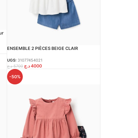
ur
ENSEMBLE 2 PIÈCES BEIGE CLAIR
UGS:
31077454021
د.ج
4000
د.ج
5700
-50%