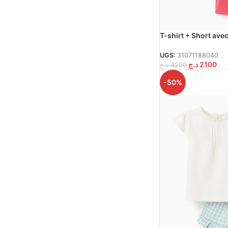
T-shirt + Short ave
‘Minnie’, Blanc/Rou
UGS:
31071188040
د.ج
2100
د.ج
4200
-50%