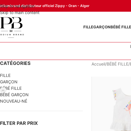
odiumbrand distributeur officiel Zippy - Oran - Alger
Skip to navigation
Skip to main content
FILLE
GARÇON
BÉBÉ FILL
CATÉGORIES
Accueil
BÉBÉ FILLE
FILLE
GARÇON
BÉBÉ FILLE
BÉBÉ GARÇON
NOUVEAU-NÉ
FILTER PAR PRIX