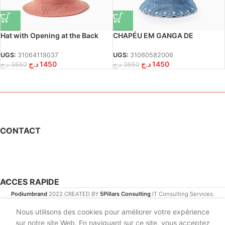
Hat with Opening at the Back
CHAPÉU EM GANGA DE
and with Bow for Girls, Brick Red
ALGODÃO COM BORDADOS
PARA BEBÉ E MENINA
UGS:
31064119037
UGS:
31060582006
د.ج
1450
د.ج
1450
د.ج
3650
د.ج
3650
CONTACT
ACCES RAPIDE
Podiumbrand
2022 CREATED BY
5Pillars Consulting
IT Consulting Services.
Nous utilisons des cookies pour améliorer votre expérience
sur notre site Web. En naviguant sur ce site, vous acceptez