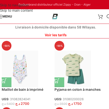
Podiumbrand distributeur officiel Zippy - Oran - Alger
Skip to navigation
Skip to main content
MENU
Livraison à domicile disponible dans 58 Wilayas.
Voir les tarifs
-50%
-50%
Maillot de bain à imprimé
Pyjama en coton à manches
Carolina Celas x Zippy pour
courtes avec motif alligator
fille, blanc
pour bébé garçon, vert
UGS:
31082824041
UGS:
31080200026
د.ج
2700
د.ج
1750
د.ج
5400
د.ج
3500