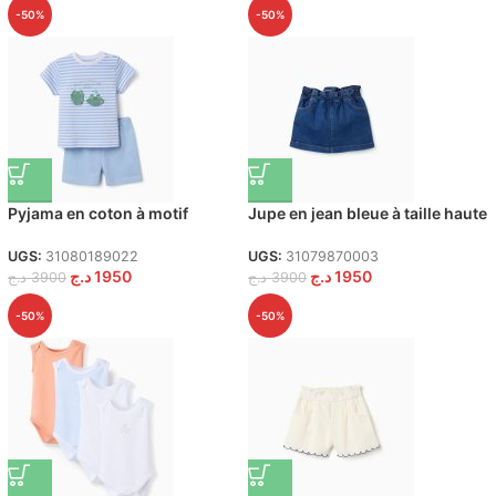
-50%
-50%
Pyjama en coton à motif
Jupe en jean bleue à taille haute
alligator pour bébé garçon,
et poches pour bébé fille
blanc/bleu
UGS:
31080189022
UGS:
31079870003
د.ج
1950
د.ج
1950
د.ج
3900
د.ج
3900
-50%
-50%