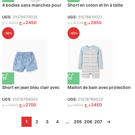
4 bodies sans manches pour
Short en coton et lin à taille
nouveau-nés et bébés garçons,
haute pour fille, beige clair
blanc/bleu/orange
UGS:
31079570035
UGS:
31078810021
د.ج
2450
د.ج
2850
د.ج
4900
د.ج
5700
-50%
-50%
Short en jean bleu clair avec
Maillot de bain avec protection
motif Minnie et taille élastiquée
UV 40+ B&S pour bébé garçon,
pour bébé fille
multicolore
UGS:
31078794003
UGS:
31078786022
د.ج
2700
د.ج
2450
د.ج
5400
د.ج
4900
1
2
3
4
…
205
206
207
→