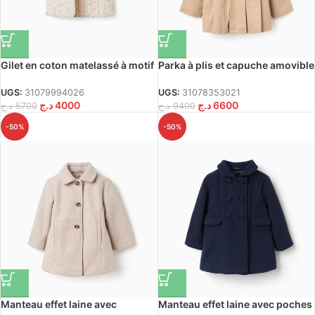
Gilet en coton matelassé à motif
Parka à plis et capuche amovible
floral B&S pour bébés filles,
pour bébé fille, beige
beige/vert
UGS:
31079994026
UGS:
31078353021
د.ج
4000
د.ج
6600
د.ج
5700
د.ج
9400
-50%
-50%
Manteau effet laine avec
Manteau effet laine avec poches