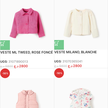
VESTE MILANO, BLANCHE
VESTE ML TWEED, ROSE FONCÉ
UGS:
31070365041
UGS:
31071890013
د.ج
2800
د.ج
2800
د.ج
5600
د.ج
5600
-50%
-50%