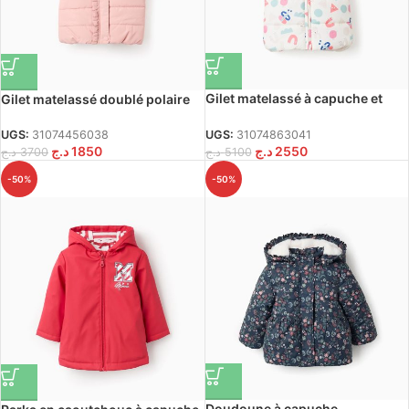
Gilet matelassé à capuche et
Gilet matelassé doublé polaire
volants pour bébé fille, motif
pour bébé fille, rose
« Formes », beige
UGS:
31074863041
UGS:
31074456038
د.ج
2550
د.ج
1850
د.ج
5100
د.ج
3700
-50%
-50%
Doudoune à capuche