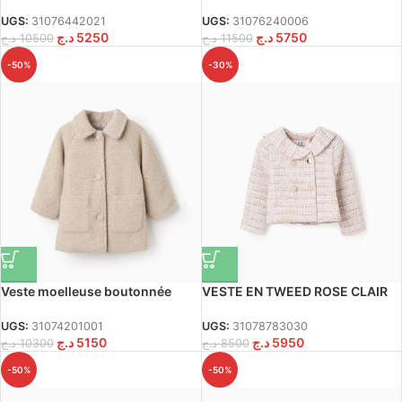
doublure You&Me pour filles,
avant pour filles, bleu foncé
beige
UGS:
31076442021
UGS:
31076240006
د.ج
5250
د.ج
5750
د.ج
10500
د.ج
11500
-50%
-30%
Veste moelleuse boutonnée
VESTE EN TWEED ROSE CLAIR
pour les filles, beige
UGS:
31078783030
UGS:
31074201001
د.ج
5950
د.ج
5150
د.ج
8500
د.ج
10300
-50%
-50%