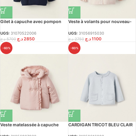
Gilet à capuche avec pompon
Veste à volants pour nouveau-
pour nouveau-nés, bleu foncé
né Filles, Rose
UGS:
31070522006
UGS:
31056915030
د.ج
2850
د.ج
1100
د.ج
5700
د.ج
2750
-60%
-60%
Veste matelassée à capuche
CARDIGAN TRICOT BLEU CLAIR
pour nouveau-né fille, rose
6/9M