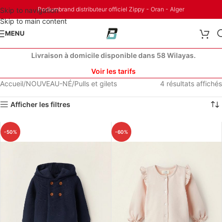
Podiumbrand distributeur officiel Zippy - Oran - Alger
Skip to navigation
Skip to main content
MENU
Livraison à domicile disponible dans 58 Wilayas.
Voir les tarifs
Accueil
NOUVEAU-NÉ
Pulls et gilets
4 résultats affichés
Afficher les filtres
-50%
-60%