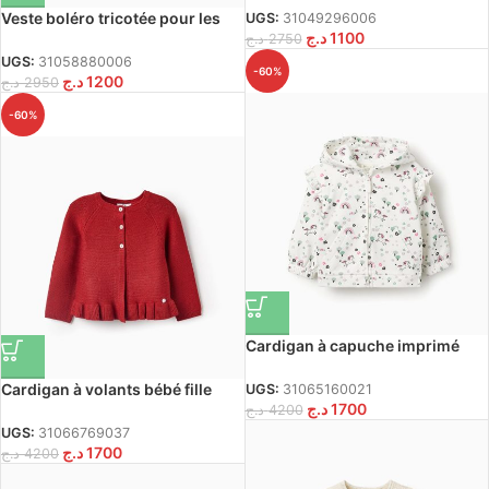
Veste boléro tricotée pour les
UGS:
31049296006
د.ج
1100
petites filles, bleu foncé
د.ج
2750
UGS:
31058880006
-60%
د.ج
1200
د.ج
2950
-60%
Cardigan à capuche imprimé
bébé fille Blanc
Cardigan à volants bébé fille
UGS:
31065160021
د.ج
1700
rouge brique
د.ج
4200
UGS:
31066769037
د.ج
1700
د.ج
4200