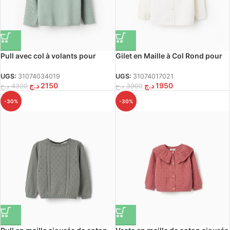
Pull avec col à volants pour
Gilet en Maille à Col Rond pour
filles, vert
Bébé Fille,blanc
UGS:
31074034019
UGS:
31074017021
د.ج
2150
د.ج
1950
د.ج
4300
د.ج
3900
-30%
-30%