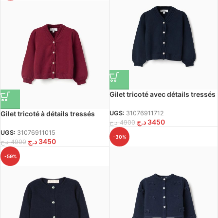
Gilet tricoté avec détails tressés
pour bébé fille bleu foncé
Gilet tricoté à détails tressés
UGS:
31076911712
د.ج
3450
pour bébé fille rouge foncé
د.ج
4900
UGS:
31076911015
-30%
د.ج
3450
د.ج
4900
-59%