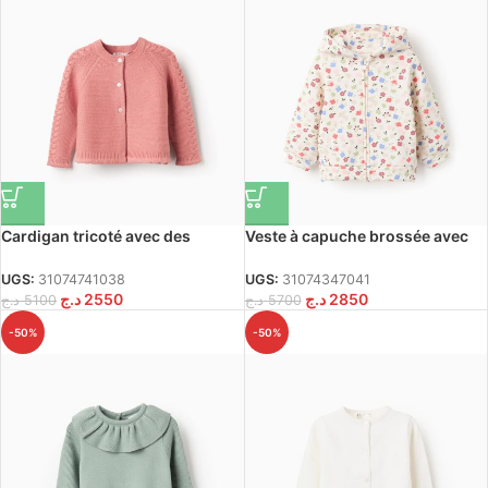
Cardigan tricoté avec des
Veste à capuche brossée avec
détails torsadés pour bébés
motif floral pour filles, blanche
filles, rose
UGS:
31074741038
UGS:
31074347041
د.ج
2550
د.ج
2850
د.ج
5100
د.ج
5700
-50%
-50%