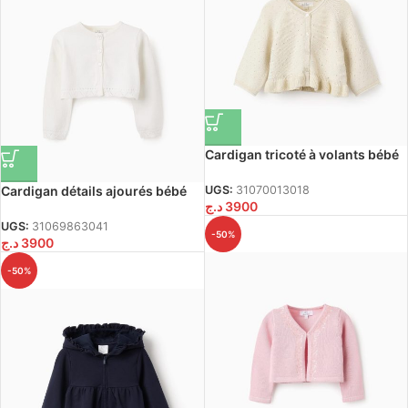
Cardigan tricoté à volants bébé
fille, beige/doré
Cardigan détails ajourés bébé
UGS:
31070013018
د.ج
3900
fille, blanc
UGS:
31069863041
-50%
د.ج
3900
-50%