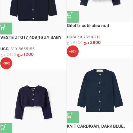
Gilet tricoté bleu nuit
VESTE ZTG17_409_16 ZY BABY
UGS:
31076910712
د.ج
3800
د.ج
5400
UGS:
31018655156
-60%
د.ج
1000
د.ج
2450
-59%
KNIT CARDIGAN, DARK BLUE,
9/12M