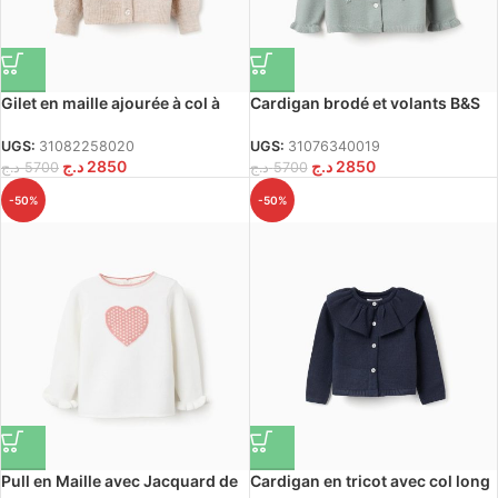
Gilet en maille ajourée à col à
Cardigan brodé et volants B&S
volants pour bébé fille, beige
pour les filles, vert clair
UGS:
31082258020
UGS:
31076340019
د.ج
2850
د.ج
2850
د.ج
5700
د.ج
5700
-50%
-50%
Pull en Maille avec Jacquard de
Cardigan en tricot avec col long