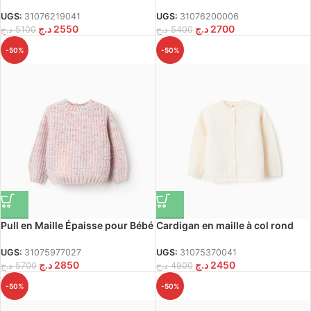
Cœur et Volants pour bébé Fille,
à volants pour les filles, bleu
Blanc
foncé
UGS:
31076219041
UGS:
31076200006
د.ج
2550
د.ج
2700
د.ج
5100
د.ج
5400
-50%
-50%
Pull en Maille Épaisse pour Bébé
Cardigan en maille à col rond
Fille, Multicolore
pour bébé fille fille, blanc
UGS:
31075977027
UGS:
31075370041
د.ج
2850
د.ج
2450
د.ج
5700
د.ج
4900
-50%
-50%