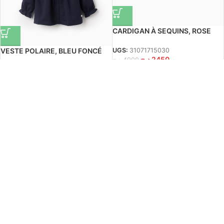
CARDIGAN À SEQUINS, ROSE
CLAIR
VESTE POLAIRE, BLEU FONCÉ
UGS:
31071715030
د.ج
2450
د.ج
4900
UGS:
31072210006
-50%
د.ج
2650
د.ج
5300
-50%
Veste à capuche bébé fille, rose
Haut en tricot rayé bébé fille,
UGS:
31071010038