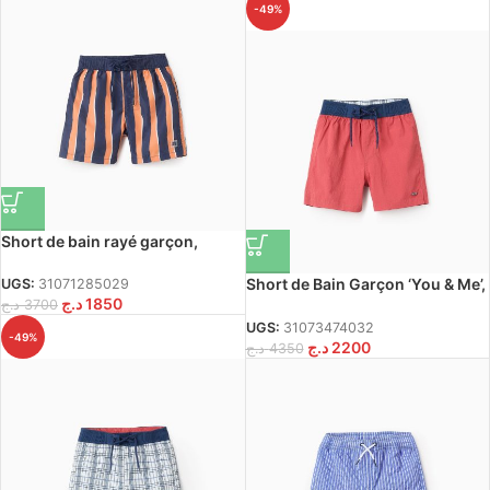
-49%
Short de bain rayé garçon,
bleu/orange
Short de Bain Garçon ‘You & Me’,
UGS:
31071285029
د.ج
1850
Rouge
د.ج
3700
UGS:
31073474032
-49%
د.ج
2200
د.ج
4350