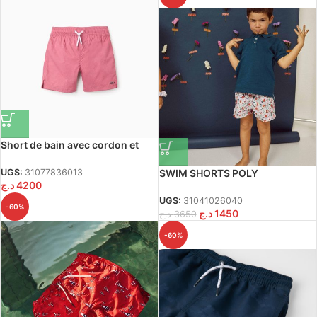
Short de bain avec cordon et
poche pour garçon, rose foncé
SWIM SHORTS POLY
UGS:
31077836013
د.ج
4200
UGS:
31041026040
-60%
د.ج
1450
د.ج
3650
-60%