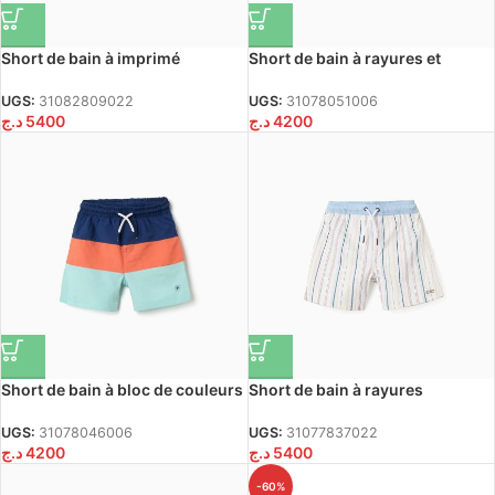
Short de bain à imprimé
Short de bain à rayures et
Carolina Celas x Zippy pour
cordon pour garçon,
garçon, bleu clair
multicolore
UGS:
31082809022
UGS:
31078051006
د.ج
5400
د.ج
4200
Short de bain à bloc de couleurs
Short de bain à rayures
et cordon pour garçon,
ethniques et cordon B&S pour
multicolore
garçon, multicolore
UGS:
31078046006
UGS:
31077837022
د.ج
4200
د.ج
5400
-60%