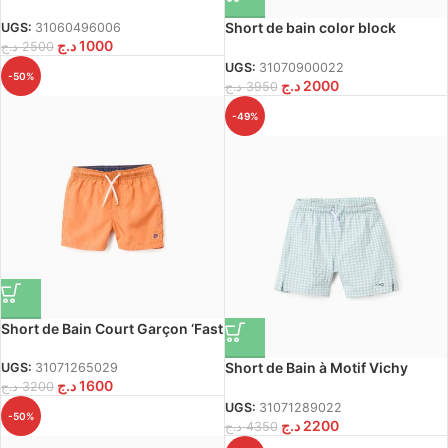
garçon, bleu foncé
Short de bain color block
UGS:
31060496006
د.ج
1000
garçon, bleu/blanc/rouge
د.ج
2500
UGS:
31070900022
-50%
د.ج
2000
د.ج
3950
-49%
Short de Bain Court Garçon ‘Fast
Dry’, Orange
Short de Bain à Motif Vichy
UGS:
31071265029
د.ج
1600
Garçon ‘B&S’, Blanc/Bleu
د.ج
3200
UGS:
31071289022
-50%
د.ج
2200
د.ج
4350