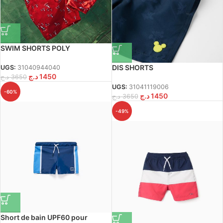
SWIM SHORTS POLY
DIS SHORTS
UGS:
31040944040
د.ج
1450
د.ج
3650
UGS:
31041119006
-60%
د.ج
1450
د.ج
3650
-49%
Short de bain UPF60 pour