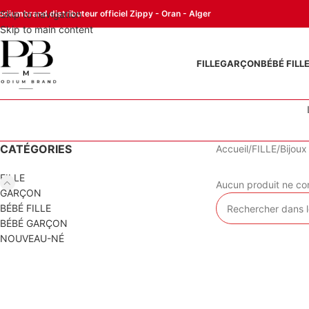
odiumbrand distributeur officiel Zippy - Oran - Alger
Skip to navigation
Skip to main content
FILLE
GARÇON
BÉBÉ FILL
CATÉGORIES
Accueil
FILLE
Bijoux
FILLE
Aucun produit ne cor
GARÇON
BÉBÉ FILLE
BÉBÉ GARÇON
NOUVEAU-NÉ