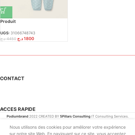
Produit
UGS:
31066748743
د.ج
1800
د.ج
4450
CONTACT
ACCES RAPIDE
Podiumbrand
2022 CREATED BY
5Pillars Consulting
IT Consulting Services.
Nous utilisons des cookies pour améliorer votre expérience
sur notre site Web. En naviguant sur ce site, vous acceptez