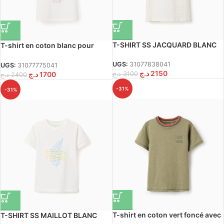
T-SHIRT SS JACQUARD BLANC
T-shirt en coton blanc pour
garçon, imprimé « Curiosité »
sur le devant.
UGS:
31077838041
UGS:
31077775041
د.ج
2150
د.ج
1700
د.ج
3100
د.ج
2400
-31%
-31%
T-shirt en coton vert foncé avec
T-SHIRT SS MAILLOT BLANC