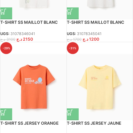
T-SHIRT SS MAILLOT BLANC
T-SHIRT SS MAILLOT BLANC
UGS:
31078346041
UGS:
31078345041
د.ج
2150
د.ج
1200
د.ج
3100
د.ج
1700
-29%
-31%
T-SHIRT SS JERSEY ORANGE
T-SHIRT SS JERSEY JAUNE
FONCÉ
CLAIR