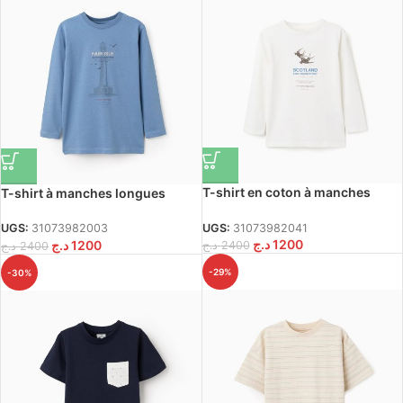
T-shirt en coton à manches
T-shirt à manches longues
longues « bird observatory »
confortable pour garçons, bleu
pour garçons, blanc
UGS:
31073982041
UGS:
31073982003
د.ج
1200
د.ج
1200
د.ج
2400
د.ج
2400
-29%
-30%