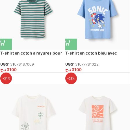
T-shirt en coton à rayures pour
T-shirt en coton bleu avec
garçon, vert/orange/bleu/blanc
imprimé Sonic sur le devant
pour garçon
UGS:
31078187009
UGS:
31077781022
د.ج
3100
د.ج
3100
-31%
-29%