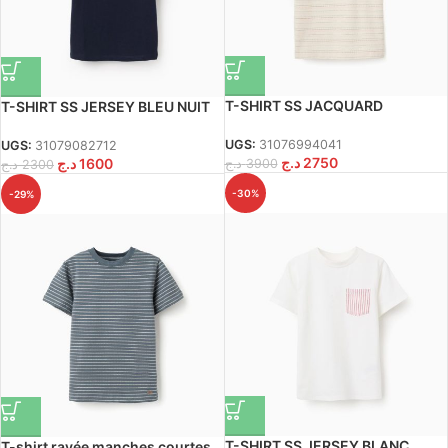
T-SHIRT SS JACQUARD
T-SHIRT SS JERSEY BLEU NUIT
UGS:
31076994041
UGS:
31079082712
د.ج
2750
د.ج
1600
د.ج
3900
د.ج
2300
-30%
-29%
T-SHIRT SS JERSEY BLANC
T-shirt rayée manches courtes