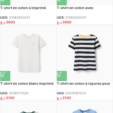
T-shirt en coton à imprimé
T-shirt en coton avec
Carolina Celas x Zippy pour
illustration Carolina Celas x
garçon, blanc
Zippy pour garçon, blanc
UGS:
31082850041
UGS:
31082842041
د.ج
3900
د.ج
3900
T-shirt en coton blanc imprimé
T-shirt en coton à rayures pour
Aroma di Limone pour garçon
garçon, blanc/bleu foncé/jaune
UGS:
31080171041
UGS:
31078187033
د.ج
3100
د.ج
3100