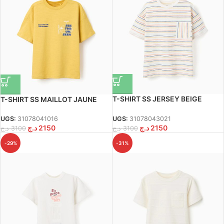
T-SHIRT SS JERSEY BEIGE
T-SHIRT SS MAILLOT JAUNE
CLAIR
FONCÉ
UGS:
31078043021
UGS:
31078041016
د.ج
2150
د.ج
2150
د.ج
3100
د.ج
3100
-31%
-29%