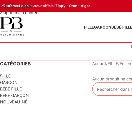
odiumbrand distributeur officiel Zippy - Oran - Alger
Skip to navigation
Skip to main content
FILLE
GARÇON
BÉBÉ FILL
CATÉGORIES
Accueil
FILLE
Ensem
FILLE
Aucun produit ne cor
GARÇON
BÉBÉ FILLE
BÉBÉ GARÇON
NOUVEAU-NÉ