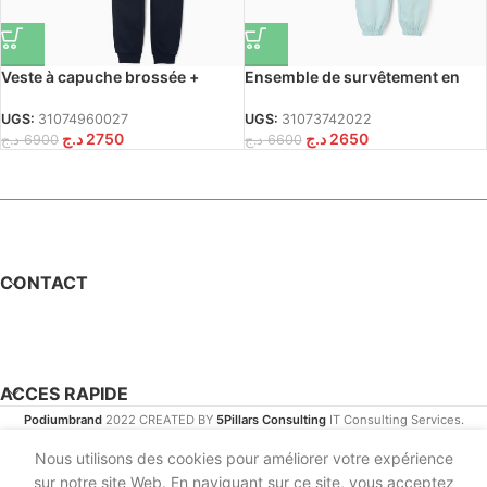
Veste à capuche brossée +
Ensemble de survêtement en
ensemble de jogging pour
coton pour nouveau-nés «
garçons, beige/bleu foncé
Bluey & Bingo », blanc/vert
UGS:
31074960027
UGS:
31073742022
د.ج
2750
د.ج
2650
د.ج
6900
د.ج
6600
CONTACT
ACCES RAPIDE
Podiumbrand
2022 CREATED BY
5Pillars Consulting
IT Consulting Services.
Nous utilisons des cookies pour améliorer votre expérience
sur notre site Web. En naviguant sur ce site, vous acceptez