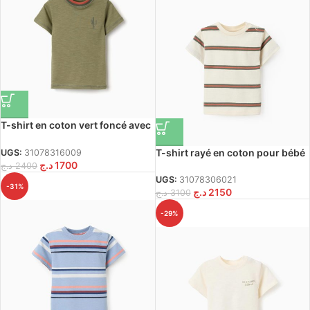
T-shirt en coton vert foncé avec
cactus brodé pour bébé garçon
T-shirt rayé en coton pour bébé
UGS:
31078316009
د.ج
1700
garçon, beige/orange/vert
د.ج
2400
UGS:
31078306021
-31%
د.ج
2150
د.ج
3100
-29%