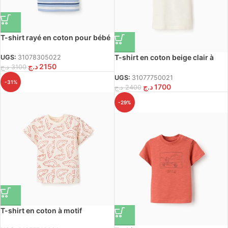
T-shirt rayé en coton pour bébé
garçon, multicolore
T-shirt en coton beige clair à
UGS:
31078305022
د.ج
2150
motifs Lanzarote pour bébé
د.ج
3100
garçon
UGS:
31077750021
-31%
د.ج
1700
د.ج
2400
-29%
T-shirt en coton à motif
caméléon pour bébé garçon,