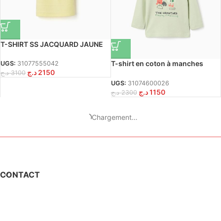
T-SHIRT SS JACQUARD JAUNE
T-shirt en coton à manches
UGS:
31077555042
د.ج
2150
longues « oiseaux » pour bébés
د.ج
3100
garçons, vert clair
UGS:
31074600026
د.ج
1150
د.ج
2300
Chargement…
CONTACT