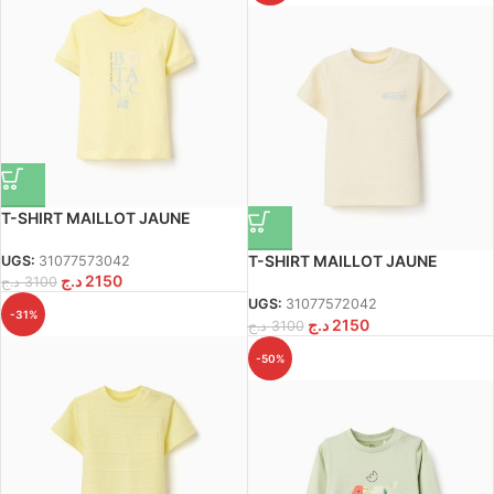
T-SHIRT MAILLOT JAUNE
T-SHIRT MAILLOT JAUNE
UGS:
31077573042
د.ج
2150
د.ج
3100
UGS:
31077572042
-31%
د.ج
2150
د.ج
3100
-50%