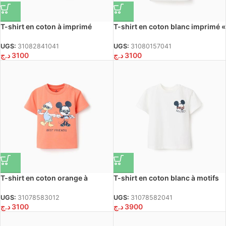
T-shirt en coton à imprimé
T-shirt en coton blanc imprimé «
Carolina Celas x Zippy pour
Aroma di Limone » pour bébé
bébé garçon, blanc
garçon
UGS:
31082841041
UGS:
31080157041
د.ج
3100
د.ج
3100
T-shirt en coton orange à
T-shirt en coton blanc à motifs
imprimé Mickey et Donald pour
Mickey pour bébé garçon
bébé garçon
UGS:
31078583012
UGS:
31078582041
د.ج
3100
د.ج
3900