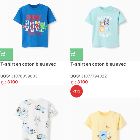
T-shirt en coton bleu avec
T-shirt en coton bleu avec
imprimé Spidey et ses amis pour
imprimé Bluey et Bingo pour
bébés et garçons
bébés et enfants
UGS:
31078059003
UGS:
31077794022
د.ج
3100
د.ج
3100
-31%