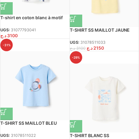
T-shirt en coton blanc à motif
Bluey pour bébés et enfants
T-SHIRT SS MAILLOT JAUNE
UGS:
31077793041
د.ج
3100
CLAIR
UGS:
31078511033
-31%
د.ج
2150
د.ج
3100
-29%
T-SHIRT SS MAILLOT BLEU
CLAIR
T-SHIRT BLANC SS
UGS:
31078511022