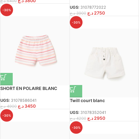
د.ج
3800
د.ج
5400
UGS:
31078772022
-30%
د.ج
2750
د.ج
3900
-30%
SHORT EN POLAIRE BLANC
Twill court blanc
UGS:
31078586041
د.ج
3450
د.ج
4900
UGS:
31078352041
-30%
د.ج
2950
د.ج
4200
-30%