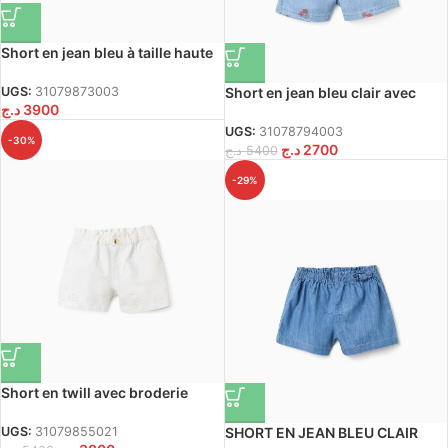
Short en jean bleu à taille haute
et poches pour bébé fille
Short en jean bleu clair avec
UGS:
31079873003
د.ج
3900
motif Minnie et taille élastiquée
pour bébé fille
UGS:
31078794003
-30%
د.ج
2700
د.ج
5400
-29%
Short en twill avec broderie
anglaise pour bébé fille, beige
clair
SHORT EN JEAN BLEU CLAIR
UGS:
31079855021