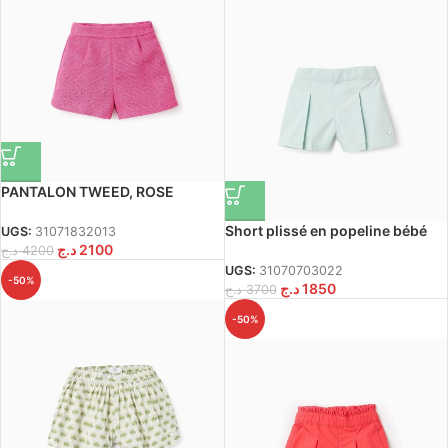
PANTALON TWEED, ROSE
FONCÉ
Short plissé en popeline bébé
UGS:
31071832013
د.ج
2100
fille, bleu clair
د.ج
4200
UGS:
31070703022
-50%
د.ج
1850
د.ج
3700
-50%