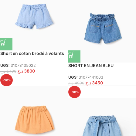
Short en coton brodé à volants
pour bébé fille, bleu clair
SHORT EN JEAN BLEU
UGS:
31078135022
د.ج
3800
د.ج
5400
UGS:
31077441003
-30%
د.ج
3450
د.ج
4900
-30%