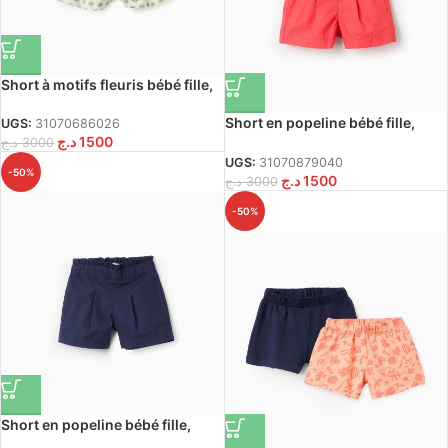
Short à motifs fleuris bébé fille,
beige/vert
Short en popeline bébé fille,
UGS:
31070686026
د.ج
1500
rouge
د.ج
3000
UGS:
31070879040
-50%
د.ج
1500
د.ج
3000
-50%
Short en popeline bébé fille,
bleu foncé