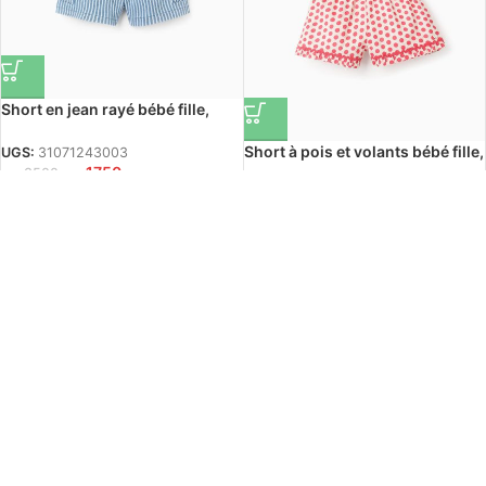
Short en jean rayé bébé fille,
bleu
Short à pois et volants bébé fille,
UGS:
31071243003
د.ج
1750
blanc/rouge
د.ج
3500
UGS:
31071665040
-50%
د.ج
1850
د.ج
3700
-50%
Short taille paperbag pour bébé