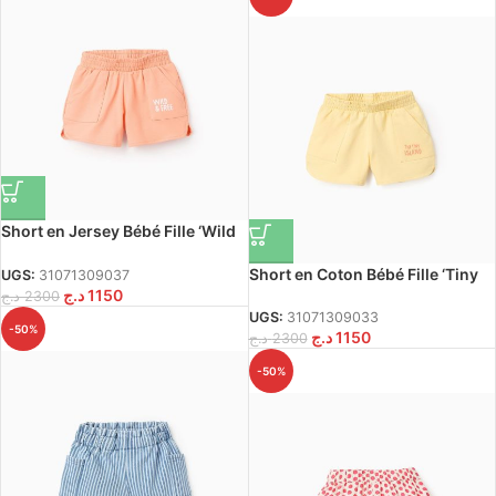
Short en Jersey Bébé Fille ‘Wild
& Free’, Corail
Short en Coton Bébé Fille ‘Tiny
UGS:
31071309037
د.ج
1150
Island’, Jaune
د.ج
2300
UGS:
31071309033
-50%
د.ج
1150
د.ج
2300
-50%