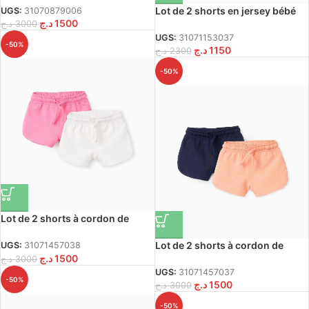
Lot de 2 shorts en jersey bébé
UGS:
31070879006
د.ج
1500
fille ‘Summer’, corail/bleu
د.ج
3000
UGS:
31071153037
-50%
د.ج
1150
د.ج
2300
-50%
Lot de 2 shorts à cordon de
serrage bébé fille, blanc/rose
Lot de 2 shorts à cordon de
UGS:
31071457038
د.ج
1500
serrage bébé fille, bleu/corail
د.ج
3000
UGS:
31071457037
-50%
د.ج
1500
د.ج
3000
-50%