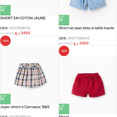
SHORT EN COTON JAUNE
FONCÉ
Short en jean bleu à taille haute
UGS:
31077436016
د.ج
3450
et ceinture pour bébé fille
د.ج
4900
UGS:
31077394003
-50%
د.ج
3450
د.ج
4900
-50%
Jupe-short à Carreaux ‘B&S’
pour Bébé Fille,
Beige/Bleu/Rouge
Short
UGS:
31076388021