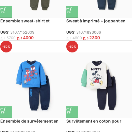
Ensemble sweat-shirt et
Sweat à imprimé + jogpant en
pantalon en coton pour bébé
coton peigné pour bébé garçon,
garçon, blanc/vert foncé
bleu foncé
UGS:
31077152009
UGS:
31074893006
د.ج
4000
د.ج
2300
د.ج
5700
د.ج
4600
-50%
-50%
Ensemble de survêtement en
Survêtement en coton pour
coton brossé pour bébé garçon
bébé garçon « Mickey »,