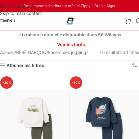
Podiumbrand distributeur officiel Zippy - Oran - Alger
Skip to navigation
Skip to main content
MENU
Livraison à domicile disponible dans 58 Wilayas.
Voir les tarifs
Accueil
BÉBÉ GARÇON
Ensembles joggings
6 résultats affichés
Afficher les filtres
-30%
-50%