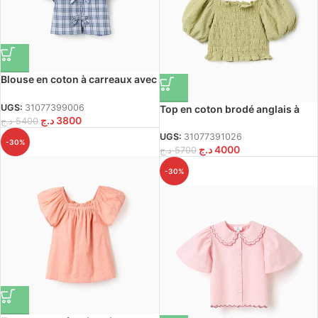
Blouse en coton à carreaux avec
nœuds décoratifs B&S pour
filles, bleue
UGS:
31077399006
Top en coton brodé anglais à
د.ج
3800
د.ج
5400
manches bouffantes pour filles,
vert
UGS:
31077391026
-30%
د.ج
4000
د.ج
5700
-30%