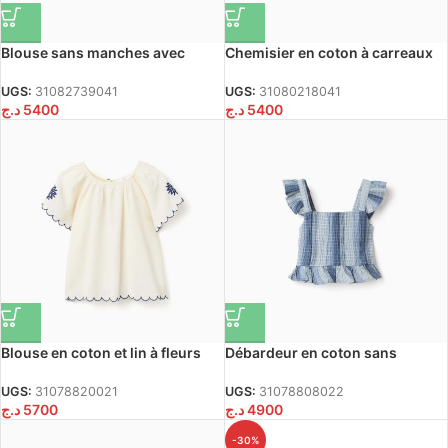
Blouse sans manches avec
Chemisier en coton à carreaux
imprimé Carolina Celas x Zippy
et volants B&S pour filles,
pour fille, blanc
blanc/jaune/bleu/rouge
UGS:
31082739041
UGS:
31080218041
د.ج
5400
د.ج
5400
Blouse en coton et lin à fleurs
Débardeur en coton sans
pour filles, beige clair/bleu
manches à rayures et volants
pour filles, bleu
UGS:
31078820021
UGS:
31078808022
د.ج
5700
د.ج
4900
-30%