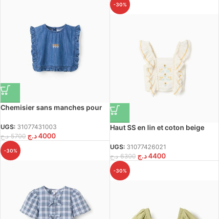
-30%
Chemisier sans manches pour
enfants bleu
UGS:
31077431003
Haut SS en lin et coton beige
د.ج
4000
د.ج
5700
clair
UGS:
31077426021
-30%
د.ج
4400
د.ج
6300
-30%