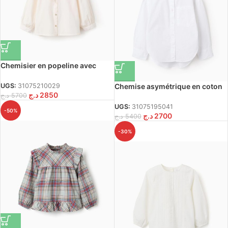
Chemisier en popeline avec
détails brodés pour filles,
blanc/rose
UGS:
31075210029
Chemise asymétrique en coton
د.ج
2850
د.ج
5700
pour filles, blanche
UGS:
31075195041
-50%
د.ج
2700
د.ج
5400
-30%