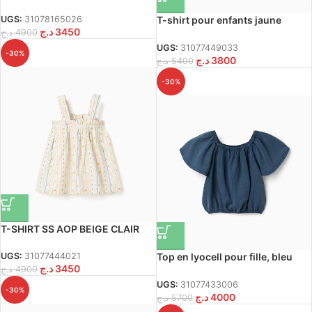
T-shirt pour enfants jaune
UGS:
31078165026
د.ج
3450
manches courtes
د.ج
4900
UGS:
31077449033
-30%
د.ج
3800
د.ج
5400
-30%
T-SHIRT SS AOP BEIGE CLAIR
UGS:
31077444021
Top en lyocell pour fille, bleu
د.ج
3450
د.ج
4900
foncé, avec col et taille
élastiqués.
UGS:
31077433006
-30%
د.ج
4000
د.ج
5700