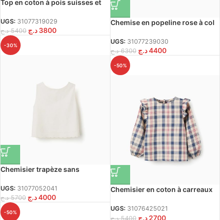
Top en coton à pois suisses et
col carré pour filles, orange
saumon
UGS:
31077319029
Chemise en popeline rose à col
د.ج
3800
د.ج
5400
festonné et brodé pour fille
UGS:
31077239030
-30%
د.ج
4400
د.ج
6300
-50%
Chemisier trapèze sans
manches à ourlet festonné pour
filles, blanc
UGS:
31077052041
Chemisier en coton à carreaux
د.ج
4000
د.ج
5700
pour filles ‘B&S’,
beige/bleu/rouge
UGS:
31076425021
-50%
د.ج
2700
د.ج
5400