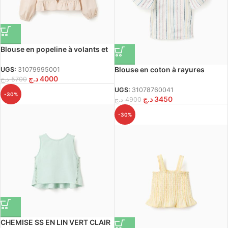
Blouse en popeline à volants et
manches bouffantes B&S pour
filles, beige
Blouse en coton à rayures
UGS:
31079995001
د.ج
4000
ethniques B&S pour fille,
د.ج
5700
multicolore
UGS:
31078760041
-30%
د.ج
3450
د.ج
4900
-30%
CHEMISE SS EN LIN VERT CLAIR