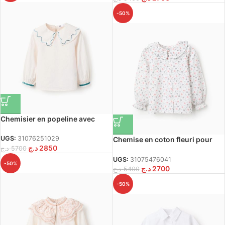
-50%
Chemisier en popeline avec
détails brodés pour filles,
blanc/bleu turquoise
UGS:
31076251029
Chemise en coton fleuri pour
د.ج
2850
د.ج
5700
filles, blanche/rose/verte
UGS:
31075476041
-50%
د.ج
2700
د.ج
5400
-50%