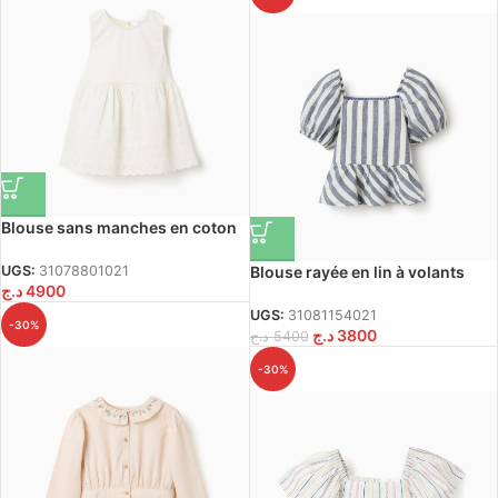
Blouse sans manches en coton
brodée anglaise pour fille, beige
clair
Blouse rayée en lin à volants
UGS:
31078801021
د.ج
4900
You&Me pour filles, blanc/bleu
UGS:
31081154021
-30%
د.ج
3800
د.ج
5400
-30%