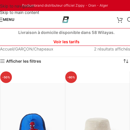
Podiumbrand distributeur officiel Zippy - Oran - Alger
Skip to navigation
Skip to main content
MENU
Livraison à domicile disponible dans 58 Wilayas.
Voir les tarifs
Accueil
GARÇON
Chapeaux
2 résultats affichés
Afficher les filtres
-50%
-60%