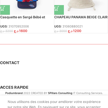
Casquette en Sergé Bébé et
CHAPEAU PANAMA BEIGE CLAIR
Garçon ‘Spiderman’, Bleu
12/14A
UGS:
31070952006
UGS:
31060880021
د.ج
1600
د.ج
1200
د.ج
3200
د.ج
3000
CONTACT
ACCES RAPIDE
Podiumbrand
2022 CREATED BY
5Pillars Consulting
IT Consulting Services.
Nous utilisons des cookies pour améliorer votre expérience
sur notre site Web. En naviguant sur ce site, vous acceptez